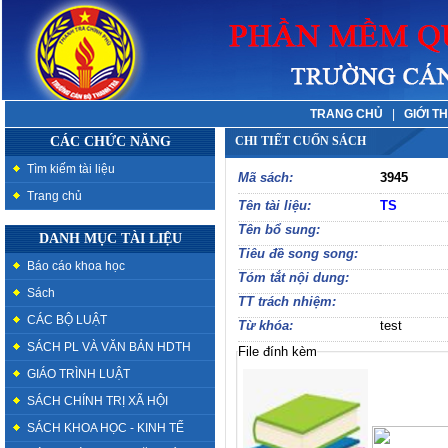
TRANG CHỦ
|
GIỚI T
CÁC CHỨC NĂNG
CHI TIẾT CUỐN SÁCH
Tìm kiếm tài liệu
Mã sách:
3945
Trang chủ
Tên tài liệu:
TS
Tên bổ sung:
DANH MỤC TÀI LIỆU
Tiêu đề song song:
Báo cáo khoa học
Tóm tắt nội dung:
Sách
TT trách nhiệm:
CÁC BỘ LUẬT
Từ khóa:
test
SÁCH PL VÀ VĂN BẢN HDTH
File đính kèm
GIÁO TRÌNH LUẬT
SÁCH CHÍNH TRỊ XÃ HỘI
SÁCH KHOA HỌC - KINH TẾ