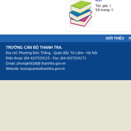
test
Tác giả:
1
Số trang:
0
GIỚI THIỆU
TRƯỜNG CÁN BỘ THANH TRA.
Địa chỉ: Phường Đức Thắng - Quận Bắc Từ Liêm - Hà Nội
Điện thoại: (84-4)37520115 - Fax: (84-4)37524171
Email: phongkhtcbtt@.thanhtra.gov.vn
Website: truongcanbothanhtra.gov.vn