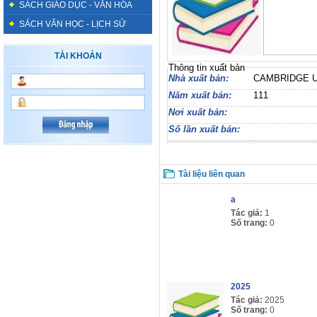
SÁCH GIÁO DỤC - VĂN HÓA
SÁCH VĂN HỌC - LỊCH SỬ
TÀI KHOẢN
Thông tin xuất bản
Nhà xuất bản:
CAMBRIDGE 
Năm xuất bản:
111
Nơi xuất bản:
Số lần xuất bản:
Tài liệu liên quan
a
Tác giả:
1
Số trang:
0
2025
Tác giả:
2025
Số trang:
0