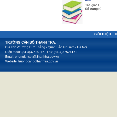
test
Tác giả:
1
Số trang:
0
GIỚI THIỆU
TRƯỜNG CÁN BỘ THANH TRA.
Địa chỉ: Phường Đức Thắng - Quận Bắc Từ Liêm - Hà Nội
Điện thoại: (84-4)37520115 - Fax: (84-4)37524171
Email: phongkhtcbtt@.thanhtra.gov.vn
Website: truongcanbothanhtra.gov.vn