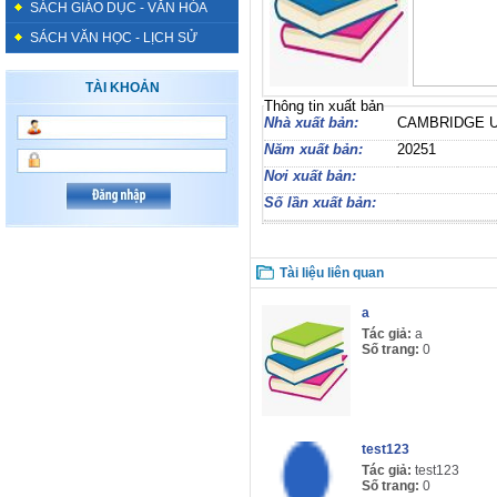
SÁCH GIÁO DỤC - VĂN HÓA
SÁCH VĂN HỌC - LỊCH SỬ
TÀI KHOẢN
Thông tin xuất bản
Nhà xuất bản:
CAMBRIDGE 
Năm xuất bản:
20251
Nơi xuất bản:
Số lần xuất bản:
Tài liệu liên quan
a
Tác giả:
a
Số trang:
0
test123
Tác giả:
test123
Số trang:
0