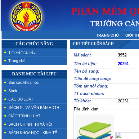
TRANG CHỦ
|
GIỚI T
CÁC CHỨC NĂNG
CHI TIẾT CUỐN SÁCH
Tìm kiếm tài liệu
Mã sách:
3952
Trang chủ
Tên tài liệu:
20251
Tên bổ sung:
DANH MỤC TÀI LIỆU
Tiêu đề song song:
Báo cáo khoa học
Tóm tắt nội dung:
Sách
TT trách nhiệm:
CÁC BỘ LUẬT
Từ khóa:
20251
SÁCH PL VÀ VĂN BẢN HDTH
File đính kèm
GIÁO TRÌNH LUẬT
SÁCH CHÍNH TRỊ XÃ HỘI
SÁCH KHOA HỌC - KINH TẾ