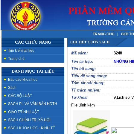
TRANG CHỦ
|
GIỚI T
CÁC CHỨC NĂNG
CHI TIẾT CUỐN SÁCH
Tìm kiếm tài liệu
Mã sách:
3248
Trang chủ
Tên tài liệu:
NHỮNG HI
Tên bổ sung:
DANH MỤC TÀI LIỆU
Tiêu đề song song:
Báo cáo khoa học
Tóm tắt nội dung:
Sách
TT trách nhiệm:
CÁC BỘ LUẬT
Từ khóa:
9.Lịch sử V
SÁCH PL VÀ VĂN BẢN HDTH
File đính kèm
GIÁO TRÌNH LUẬT
SÁCH CHÍNH TRỊ XÃ HỘI
SÁCH KHOA HỌC - KINH TẾ