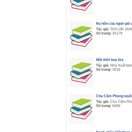
Nụ hôn của ngọn gió
Tác giả:
TAYLOR JAN
Số trang:
3517tr
Một thời hoa lửa
Tác giả:
Nhà Xuất bả
Số trang:
301tr
Chu Cẩm Phong tuyể
Tác giả:
Chu Cẩm Ph
Số trang:
840tr