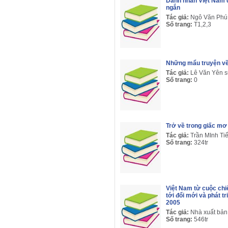
Danh nhân Việt Nam 
ngắn
Tác giả:
Ngô Văn Phú
Số trang:
T1,2,3
Những mẩu truyện về 
Tác giả:
Lê Văn Yên s
Số trang:
0
Trở về trong giấc mơ
Tác giả:
Trần MInh T
Số trang:
324tr
Việt Nam từ cuộc chiế
tới đổi mới và phát t
2005
Tác giả:
Nhà xuất bản
Số trang:
546tr