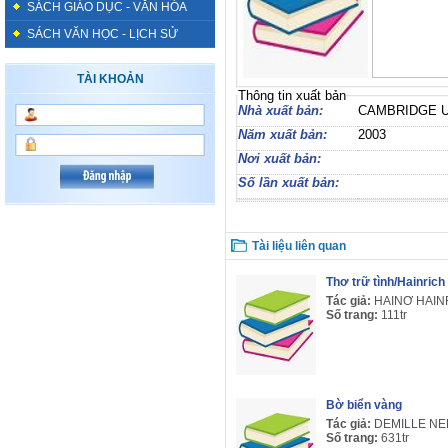
SÁCH GIÁO DỤC - VĂN HÓA
SÁCH VĂN HỌC - LỊCH SỬ
TÀI KHOẢN
Thông tin xuất bản
Nhà xuất bản:
CAMBRIDGE 
Năm xuất bản:
2003
Nơi xuất bản:
Số lần xuất bản:
Tài liệu liên quan
Thơ trữ tình/Hainric
Tác giả:
HAINƠ HAIN
Số trang:
111tr
Bờ biển vàng
Tác giả:
DEMILLE N
Số trang:
631tr