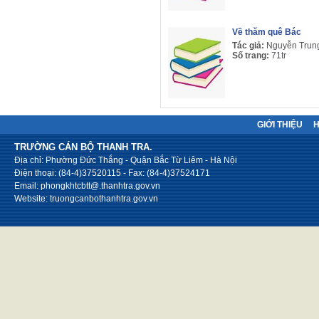
Về thăm quê Bác
Tác giả:
Nguyễn Trun
Số trang:
71tr
GIỚI THIỆU
TRƯỜNG CÁN BỘ THANH TRA.
Địa chỉ: Phường Đức Thắng - Quận Bắc Từ Liêm - Hà Nội
Điện thoại: (84-4)37520115 - Fax: (84-4)37524171
Email: phongkhtcbtt@.thanhtra.gov.vn
Website: truongcanbothanhtra.gov.vn