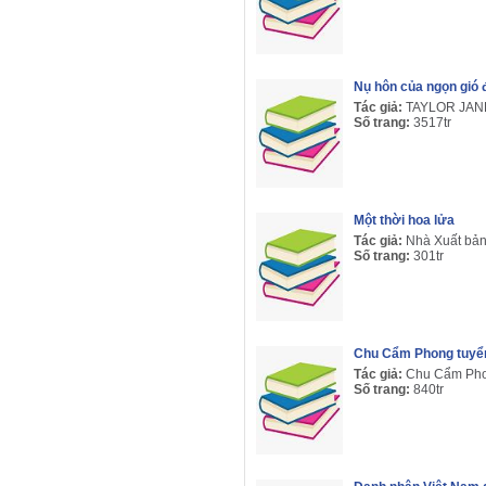
Nụ hôn của ngọn gió
Tác giả:
TAYLOR JAN
Số trang:
3517tr
Một thời hoa lửa
Tác giả:
Nhà Xuất bả
Số trang:
301tr
Chu Cẩm Phong tuyể
Tác giả:
Chu Cẩm Ph
Số trang:
840tr