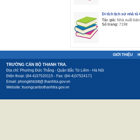
Di tích lịch sử nhà t
Tác giả:
Nhà xuất bản
Số trang:
719tr
GIỚI THIỆU
TRƯỜNG CÁN BỘ THANH TRA.
Địa chỉ: Phường Đức Thắng - Quận Bắc Từ Liêm - Hà Nội
Điện thoại: (84-4)37520115 - Fax: (84-4)37524171
Email: phongkhtcbtt@.thanhtra.gov.vn
Website: truongcanbothanhtra.gov.vn