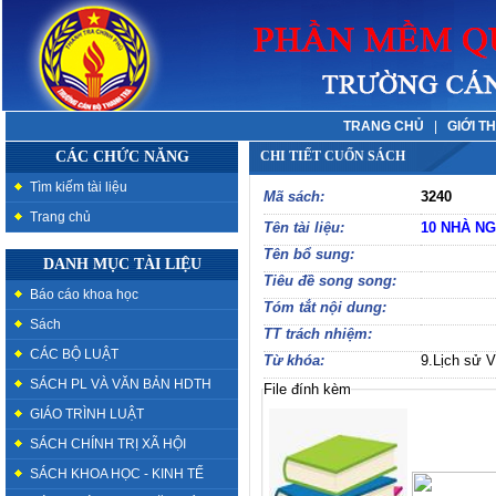
TRANG CHỦ
|
GIỚI T
CÁC CHỨC NĂNG
CHI TIẾT CUỐN SÁCH
Tìm kiếm tài liệu
Mã sách:
3240
Trang chủ
Tên tài liệu:
10 NHÀ NG
Tên bổ sung:
DANH MỤC TÀI LIỆU
Tiêu đề song song:
Báo cáo khoa học
Tóm tắt nội dung:
Sách
TT trách nhiệm:
CÁC BỘ LUẬT
Từ khóa:
9.Lịch sử V
SÁCH PL VÀ VĂN BẢN HDTH
File đính kèm
GIÁO TRÌNH LUẬT
SÁCH CHÍNH TRỊ XÃ HỘI
SÁCH KHOA HỌC - KINH TẾ