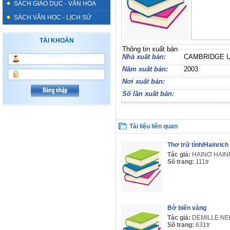
SÁCH GIÁO DỤC - VĂN HÓA
SÁCH VĂN HỌC - LỊCH SỬ
TÀI KHOẢN
Thông tin xuất bản
Nhà xuất bản:
CAMBRIDGE 
Năm xuất bản:
2003
Nơi xuất bản:
Số lần xuất bản:
Tài liệu liên quan
Thơ trữ tình/Hainric
Tác giả:
HAINƠ HAIN
Số trang:
111tr
Bờ biển vàng
Tác giả:
DEMILLE N
Số trang:
631tr