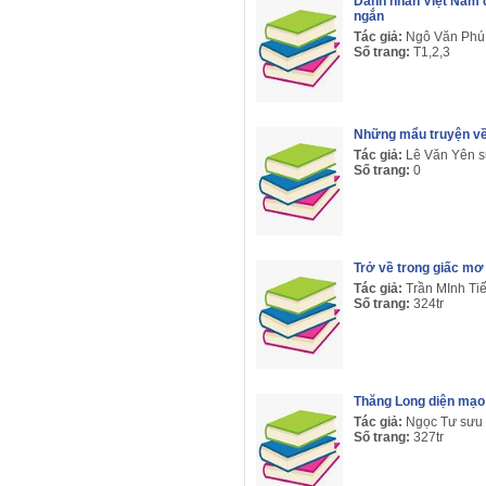
Danh nhân Việt Nam 
ngắn
Tác giả:
Ngô Văn Phú
Số trang:
T1,2,3
Những mẩu truyện về 
Tác giả:
Lê Văn Yên s
Số trang:
0
Trở về trong giấc mơ
Tác giả:
Trần MInh T
Số trang:
324tr
Thăng Long diện mạo 
Tác giả:
Ngọc Tư sưu 
Số trang:
327tr