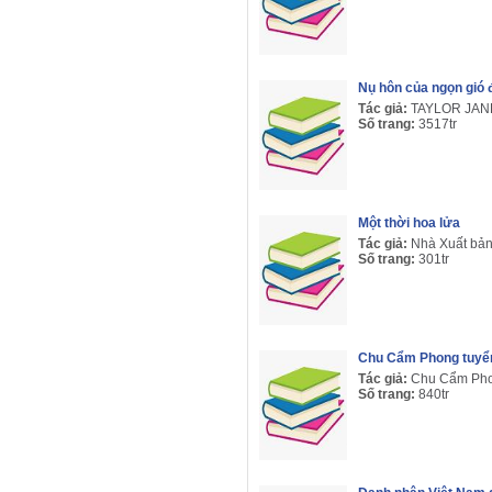
Nụ hôn của ngọn gió
Tác giả:
TAYLOR JAN
Số trang:
3517tr
Một thời hoa lửa
Tác giả:
Nhà Xuất bả
Số trang:
301tr
Chu Cẩm Phong tuyể
Tác giả:
Chu Cẩm Ph
Số trang:
840tr