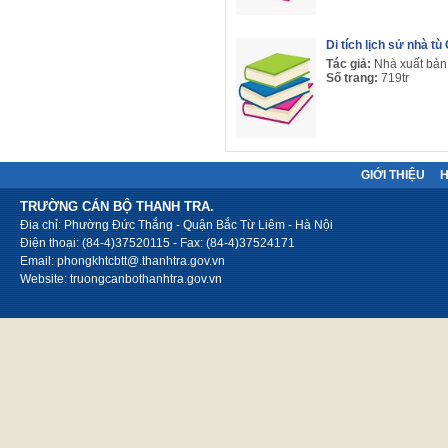
Di tích lịch sử nhà t
Tác giả:
Nhà xuất bản
Số trang:
719tr
GIỚI THIỆU
TRƯỜNG CÁN BỘ THANH TRA.
Địa chỉ: Phường Đức Thắng - Quận Bắc Từ Liêm - Hà Nội
Điện thoại: (84-4)37520115 - Fax: (84-4)37524171
Email: phongkhtcbtt@.thanhtra.gov.vn
Website: truongcanbothanhtra.gov.vn