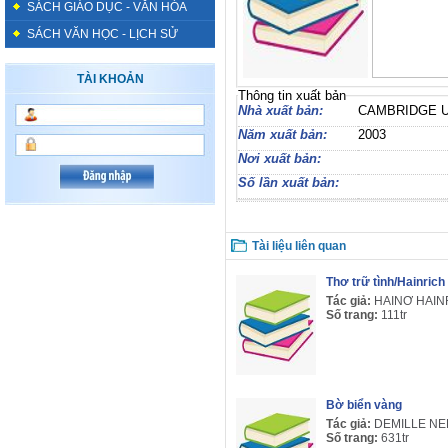
SÁCH GIÁO DỤC - VĂN HÓA
SÁCH VĂN HỌC - LỊCH SỬ
TÀI KHOẢN
Thông tin xuất bản
Nhà xuất bản:
CAMBRIDGE 
Năm xuất bản:
2003
Nơi xuất bản:
Số lần xuất bản:
Tài liệu liên quan
Thơ trữ tình/Hainric
Tác giả:
HAINƠ HAIN
Số trang:
111tr
Bờ biển vàng
Tác giả:
DEMILLE N
Số trang:
631tr