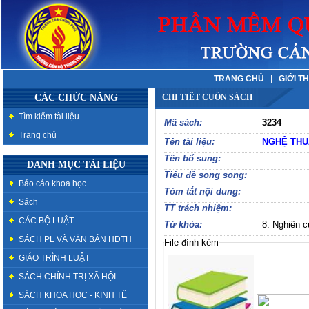
TRANG CHỦ
|
GIỚI T
CÁC CHỨC NĂNG
CHI TIẾT CUỐN SÁCH
Tìm kiếm tài liệu
Mã sách:
3234
Trang chủ
Tên tài liệu:
NGHỆ THU
Tên bổ sung:
DANH MỤC TÀI LIỆU
Tiêu đề song song:
Báo cáo khoa học
Tóm tắt nội dung:
Sách
TT trách nhiệm:
CÁC BỘ LUẬT
Từ khóa:
8. Nghiên 
SÁCH PL VÀ VĂN BẢN HDTH
File đính kèm
GIÁO TRÌNH LUẬT
SÁCH CHÍNH TRỊ XÃ HỘI
SÁCH KHOA HỌC - KINH TẾ