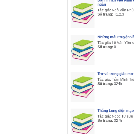
Danh nhân Việt Nam 
ngắn
Tác giả:
Ngô Văn Phú
Số trang:
T1,2,3
Những mẩu truyện về 
Tác giả:
Lê Văn Yên s
Số trang:
0
Trở về trong giấc mơ
Tác giả:
Trần MInh T
Số trang:
324tr
Thăng Long diện mạo 
Tác giả:
Ngọc Tư sưu 
Số trang:
327tr