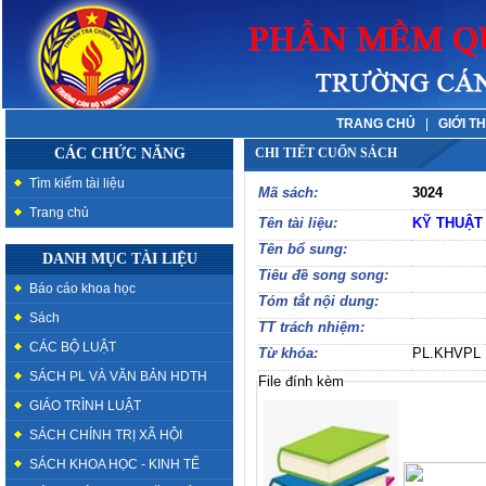
TRANG CHỦ
|
GIỚI T
CÁC CHỨC NĂNG
CHI TIẾT CUỐN SÁCH
Tìm kiếm tài liệu
Mã sách:
3024
Trang chủ
Tên tài liệu:
KỸ THUẬT
Tên bổ sung:
DANH MỤC TÀI LIỆU
Tiêu đề song song:
Báo cáo khoa học
Tóm tắt nội dung:
Sách
TT trách nhiệm:
CÁC BỘ LUẬT
Từ khóa:
PL.KHVPL
SÁCH PL VÀ VĂN BẢN HDTH
File đính kèm
GIÁO TRÌNH LUẬT
SÁCH CHÍNH TRỊ XÃ HỘI
SÁCH KHOA HỌC - KINH TẾ