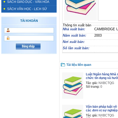
SÁCH GIÁO DỤC - VĂN HÓA
SÁCH VĂN HỌC - LỊCH SỬ
TÀI KHOẢN
Thông tin xuất bản
Nhà xuất bản:
CAMBRIDGE 
Năm xuất bản:
2003
Nơi xuất bản:
Số lần xuất bản:
Tài liệu liên quan
Luật Ngân hàng Nhà n
chức tín dụng và hướ
Tác giả:
NXBCTQG
Số trang:
0
Văn bản pháp luật về q
các đơn vị sự nghiệp
Tác giả:
NXBCTQG