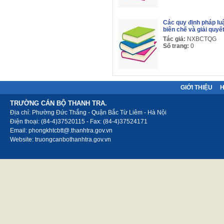
Các quy định pháp luậ
biên chế và giải quyế
Tác giả:
NXBCTQG
Số trang:
0
GIỚI THIỆU
TRƯỜNG CÁN BỘ THANH TRA.
Địa chỉ: Phường Đức Thắng - Quận Bắc Từ Liêm - Hà Nội
Điện thoại: (84-4)37520115 - Fax: (84-4)37524171
Email: phongkhtcbtt@.thanhtra.gov.vn
Website: truongcanbothanhtra.gov.vn