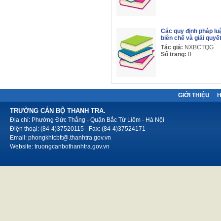
Các quy định pháp luậ
biên chế và giải quyế
Tác giả:
NXBCTQG
Số trang:
0
GIỚI THIỆU
TRƯỜNG CÁN BỘ THANH TRA.
Địa chỉ: Phường Đức Thắng - Quận Bắc Từ Liêm - Hà Nội
Điện thoại: (84-4)37520115 - Fax: (84-4)37524171
Email: phongkhtcbtt@.thanhtra.gov.vn
Website: truongcanbothanhtra.gov.vn