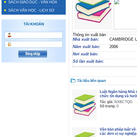
SÁCH GIÁO DỤC - VĂN HÓA
SÁCH VĂN HỌC - LỊCH SỬ
TÀI KHOẢN
Thông tin xuất bản
Nhà xuất bản:
CAMBRIDGE 
Năm xuất bản:
2006
Nơi xuất bản:
Số lần xuất bản:
Tài liệu liên quan
Luật Ngân hàng Nhà n
chức tín dụng và hướ
Tác giả:
NXBCTQG
Số trang:
0
Văn bản pháp luật về q
các đơn vị sự nghiệp