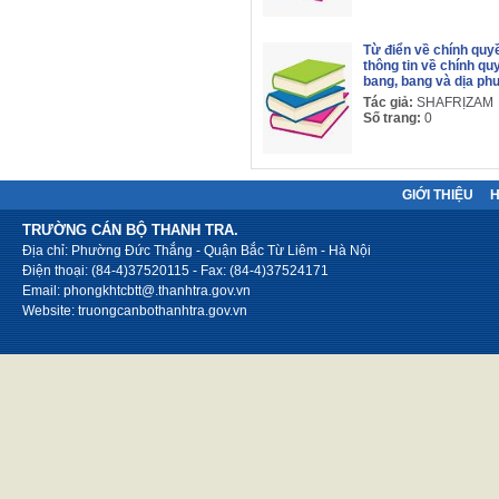
Từ điển về chính quyề
thông tin về chính quy
bang, bang và dịa p
Tác giả:
SHAFRỊZAM
Số trang:
0
GIỚI THIỆU
TRƯỜNG CÁN BỘ THANH TRA.
Địa chỉ: Phường Đức Thắng - Quận Bắc Từ Liêm - Hà Nội
Điện thoại: (84-4)37520115 - Fax: (84-4)37524171
Email: phongkhtcbtt@.thanhtra.gov.vn
Website: truongcanbothanhtra.gov.vn