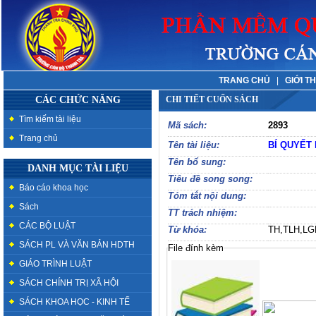
TRANG CHỦ
|
GIỚI T
CÁC CHỨC NĂNG
CHI TIẾT CUỐN SÁCH
Tìm kiếm tài liệu
Mã sách:
2893
Trang chủ
Tên tài liệu:
BÍ QUYẾT
Tên bổ sung:
DANH MỤC TÀI LIỆU
Tiêu đề song song:
Báo cáo khoa học
Tóm tắt nội dung:
Sách
TT trách nhiệm:
CÁC BỘ LUẬT
Từ khóa:
TH,TLH,LG
SÁCH PL VÀ VĂN BẢN HDTH
File đính kèm
GIÁO TRÌNH LUẬT
SÁCH CHÍNH TRỊ XÃ HỘI
SÁCH KHOA HỌC - KINH TẾ