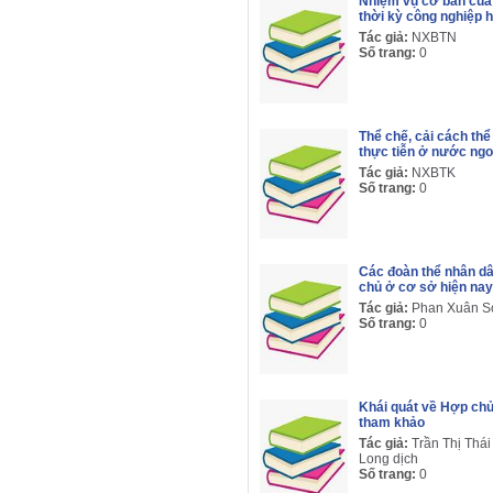
Nhiệm vụ cơ bản của 
thời kỳ công nghiệp 
Tác giả:
NXBTN
Số trang:
0
Thể chế, cải cách thể 
thực tiễn ở nước ngo
Tác giả:
NXBTK
Số trang:
0
Các đoàn thể nhân dâ
chủ ở cơ sở hiện nay
Tác giả:
Phan Xuân S
Số trang:
0
Khái quát về Hợp ch
tham khảo
Tác giả:
Trần Thị Thái
Long dịch
Số trang:
0