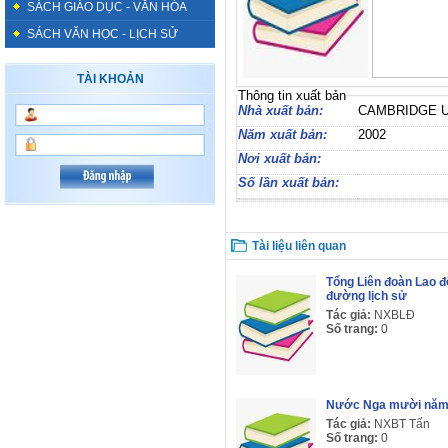
SÁCH GIÁO DỤC - VĂN HÓA
SÁCH VĂN HỌC - LỊCH SỬ
TÀI KHOẢN
Thông tin xuất bản
Nhà xuất bản:
CAMBRIDGE 
Năm xuất bản:
2002
Nơi xuất bản:
Số lần xuất bản:
Tài liệu liên quan
Tổng Liên đoàn Lao 
đường lịch sử
Tác giả:
NXBLĐ
Số trang:
0
Nước Nga mười năm 
Tác giả:
NXBT Tấn
Số trang:
0